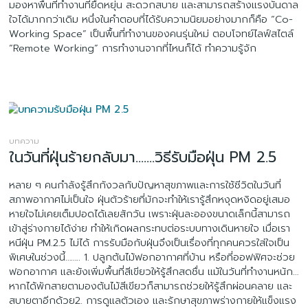
มองหาพื้นที่ทำงานที่ยืดหยุ่น สะดวกสบาย และสามารถสร้างแรงบันดาล
ใจได้มากกว่าเดิม หนึ่งในคำตอบที่ได้รับความนิยมอย่างมากก็คือ “Co-
Working Space” เป็นพื้นที่ทำงานของคนรุ่นใหม่ ตอบโจทย์ไลฟ์สไตล์
“Remote Working” การทำงานจากที่ไหนก็ได้ ทำความรู้จัก
บทความ
ในวันที่ฝุ่นร้ายกลับมา…….วิธีรับมือฝุ่น PM 2.5
หลาย ๆ คนกำลังรู้สึกกังวลกับปัญหาสุขภาพและการใช้ชีวิตในวันที่
สภาพอากาศไม่เป็นใจ ฝุ่นตัวร้ายที่มักจะทำให้เรารู้สึกหงุดหงิดอยู่เสมอ
หายใจไม่เคยเต็มปอดได้เลยสักวัน เพราะฝุ่นละอองขนาดเล็กนี้สามารถ
เข้าสู่ร่างกายได้ง่าย ทำให้เกิดผลกระทบต่อระบบทางเดินหายใจ เมื่อเรา
หนีฝุ่น PM.2.5 ไม่ได้ การรับมือกับฝุ่นจึงเป็นเรื่องที่ทุกคนควรใส่ใจเป็น
พิเศษในช่วงนี้…….. 1. ปลูกต้นไม้ฟอกอากาศที่บ้าน หรือที่ออฟฟิศจะช่วย
ฟอกอากาศ และยังเพิ่มพื้นที่สีเขียวให้รู้สึกสดชื่น แม้ในวันที่ทำงานหนัก…
หากได้พักสายตามองต้นไม้สีเขียวก็สามารถช่วยให้รู้สึกผ่อนคลาย และ
สบายตาอีกด้วย2. การดูแลตัวเอง และรักษาสุขภาพร่างกายให้แข็งแรง