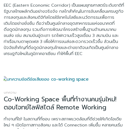
EEC (Eastern Economic Corridor) เป็นแผนยุทธศาสตร์ระดับชาติที่
รัฐบาลไทยผลักดันอย่างจริงจัง กลไกสำคัญในการขับเคลื่อนเศรษฐกิจ
การลงทุนและสังคมดิจิทัลโดยใช้เทคโนโลยีและนวัตกรรมเพื่อการ
เติบโตอย่างยั่งยืน ถือว่าเป็นศูนย์กลางอุตสาหกรรมแห่งอนาคตที่
ดึงดูดนักลงทุน รวมถึงการพัฒนาโครงสร้างพื้นฐานด้านคมนาคม
ขนส่ง เช่น สนามบินอู่ตะเภา รถไฟความเร็วสูงเชื่อม 3 สนามบิน และ
ท่าเรือมาบตาพุดเฟส 3 เพื่อให้การขนส่งสะดวกรวดเร็วขึ้น ล้วนเป็น
ปัจจัยสำคัญที่ดึงดูดนักลงทุนไทยและต่างชาติจนเกิดเป็นศูนย์กลาง
เศรษฐกิจใหม่ในภูมิภาคอาเซียน ทำให้พื้นที่ EEC
บทความ
Co-Working Space พื้นที่ทำงานคนรุ่นใหม่!
ตอบโจทย์ไลฟ์สไตล์ Remote Working
ทำงานที่ใช่! ในสถานที่ที่ชอบ เพราะสภาพแวดล้อมที่ดีช่วยให้เกิดไอเดีย
ใหม่ ๆ เปิดโอกาสทางสังคม และได้ Connection เพิ่มขึ้น หลายคนเริ่ม