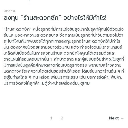
บทความ
ลงทุน “ร้านสะดวกซัก” อย่างไรให้มีกำไร!
“ร้านสะดวกซัก” หนึ่งธุรกิจที่มีการแข่งขันสูงมากในยุคที่ผู้คนใช้ชีวิตเร่ง
รีบและมองหาความสะดวกสบาย จึงกลายเป็นธุรกิจที่น่าจับตามองไม่ว่า
จะไปที่ไหนก็มักพบเจอได้ทุกที่!การลงทุนธุรกิจร้านสะดวกซักให้มีกำไร
นั้น ต้องอาศัยปัจจัยหลายอย่างร่วมกัน แต่จะทำยังไงวันนี้เราจะมาแชร์
เคล็ดลับเบื้องต้นในการลงทุนร้านสะดวกซักให้คุณได้เตรียมตัวและ
วางแผนให้รอบคอบมากขึ้น 1. ศึกษาตลาด และคู่แข่งปัจจัยสำคัญในยุคที่
มีการแข่งขันสูงคือศึกษาตลาดก่อนเปิดธุรกิจจริง พยายามสร้างความ
แตกต่างหรือหาความโดดเด่นของร้านให้เจอจะได้เปรียบกว่าร้านอื่น ๆ ที่
อยู่ในทำเลใกล้ ๆ กัน หรือจะเพิ่มบริการเสริม เช่น บริการรีดผ้า, พับผ้า,
บริการจัดส่งให้ลูกค้า, มีตู้จำหน่ายเครื่องดื่ม, ตู้เกม
1
2
Next
→