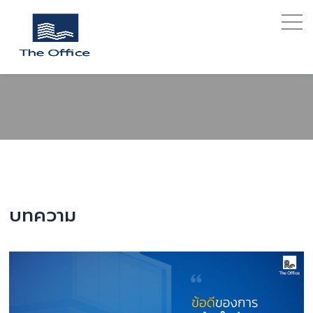
S
k
i
p
t
o
c
o
n
t
e
n
t
บทความ