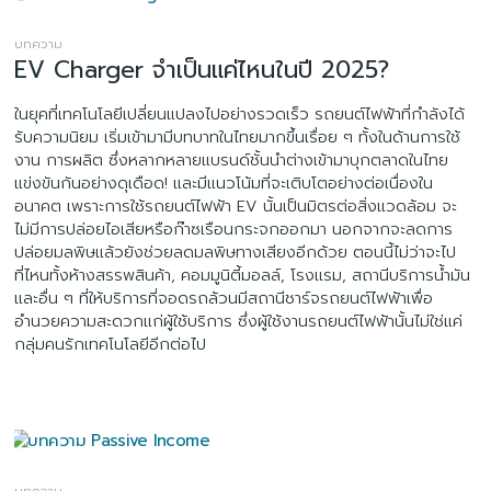
บทความ
EV Charger จำเป็นแค่ไหนในปี 2025?
ในยุคที่เทคโนโลยีเปลี่ยนแปลงไปอย่างรวดเร็ว รถยนต์ไฟฟ้าที่กำลังได้
รับความนิยม เริ่มเข้ามามีบทบาทในไทยมากขึ้นเรื่อย ๆ ทั้งในด้านการใช้
งาน การผลิต ซึ่งหลากหลายแบรนด์ชั้นนำต่างเข้ามาบุกตลาดในไทย
แข่งขันกันอย่างดุเดือด! และมีแนวโน้มที่จะเติบโตอย่างต่อเนื่องใน
อนาคต เพราะการใช้รถยนต์ไฟฟ้า EV นั้นเป็นมิตรต่อสิ่งแวดล้อม จะ
ไม่มีการปล่อยไอเสียหรือก๊าซเรือนกระจกออกมา นอกจากจะลดการ
ปล่อยมลพิษแล้วยังช่วยลดมลพิษทางเสียงอีกด้วย ตอนนี้ไม่ว่าจะไป
ที่ไหนทั้งห้างสรรพสินค้า, คอมมูนิตี้มอลล์, โรงแรม, สถานีบริการน้ำมัน
และอื่น ๆ ที่ให้บริการที่จอดรถล้วนมีสถานีชาร์จรถยนต์ไฟฟ้าเพื่อ
อำนวยความสะดวกแก่ผู้ใช้บริการ ซึ่งผู้ใช้งานรถยนต์ไฟฟ้านั้นไม่ใช่แค่
กลุ่มคนรักเทคโนโลยีอีกต่อไป