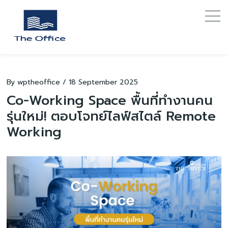
S
k
i
p
t
o
c
o
By
wptheoffice
/
18 September 2025
n
Co-Working Space พื้นที่ทำงานคน
t
e
รุ่นใหม่! ตอบโจทย์ไลฟ์สไตล์ Remote
n
Working
t