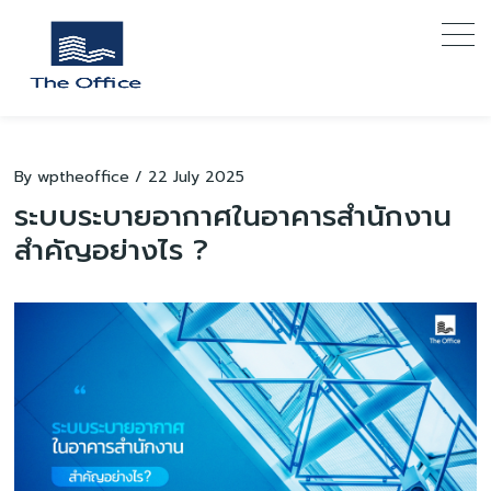
S
k
i
p
t
o
c
o
By
wptheoffice
/
22 July 2025
n
ระบบระบายอากาศในอาคารสำนักงาน
t
e
สำคัญอย่างไร ?
n
t